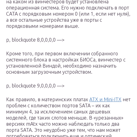
на каком из винчестеров будет установлена
операционная система. Его нужно подключать в порт
САТА с порядковым номером 0 (или 1, если нет нуля),
а все остальные устройства уже в порты с
порядковыми номерами выше.
p, blockquote 8,0,0,0,0 —>
Кроме того, при первом включении собранного
системного блока в настройках БИОСа, винчестер с
установленной Виндой, необходимо назначить
основным загрузочным устройством.
p, blockquote 9,0,0,0,0 —>
Как правило, в материнских платах
ATX и Mini‐ITX
нет
проблем с количеством портов SATA – их как
минимум 4, за исключением самых дешевых
моделей, где таких слотов меньше. В «урезанных»
версиях mAtx часто можно наблюдать только два
порта SATA. Это неудобно уже тем, что нам может
потребоваться подключить еще и оптический