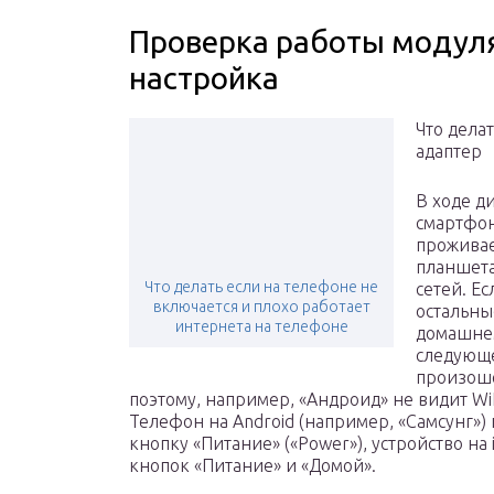
Проверка работы модуля 
настройка
Что дела
адаптер
В ходе ди
смартфон
проживае
планшета
Что делать если на телефоне не
сетей. Е
включается и плохо работает
остальны
интернета на телефоне
домашнем
следующем
произоше
поэтому, например, «Андроид» не видит WiF
Телефон на Android (например, «Самсунг»
кнопку «Питание» («Power»), устройство 
кнопок «Питание» и «Домой».