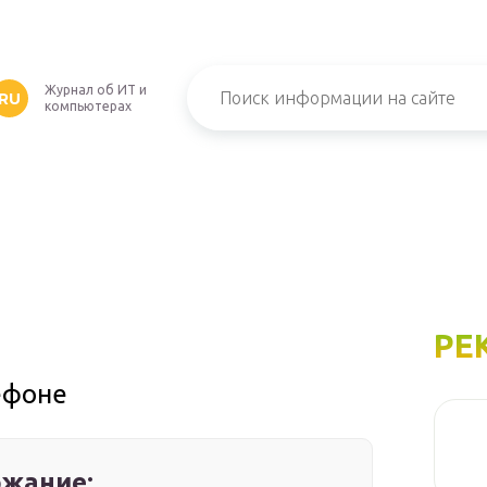
Журнал об ИТ и
RU
компьютерах
РЕ
ефоне
жание: