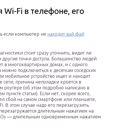
Wi-Fi в телефоне, его
ть если компьютер не
находит вай фай
агностики стоит сразу уточнить, видит ли
 другие точки доступа. Большинство людей
т в многоквартирных домах, и с одного
 можно подключиться к десяткам соседских
сли мобильное устройство ищет и находит
е сети, причина неполадки кроется в
 роутере (об этом подробно написано в
 пункте статьи). Если нет, скорее всего,
л сбой на самом смартфоне или планшете,
i. В этом случае надо его перезагрузить.
) перезагружается длительным нажатием на
на iOs — длительным одновременным нажатием