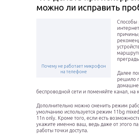
можно ли исправить про
Способы 
интернет
причины,
рекоменд
устройст
маршрути
преграды
Почему не работает микрофон
на телефоне
Далее по
решило п
домашнем
беспроводной сети и поменяйте канал, на к
Дополнительно можно сменить режим работы
умолчанию используется режим 11bg mixed,
11n only. Кроме того, если есть возможност
укажите именно ваш, ведь даже от этого п
работы точки доступа.