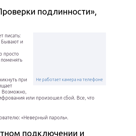
Проверки подлинности»,
т писать:
 Бывают и
о просто
я поменять
никнуть при
Не работает камера на телефоне
ищает
 Возможно,
фрования или произошел сбой. Все, что
ователю: «Неверный пароль».
ктном подключении и