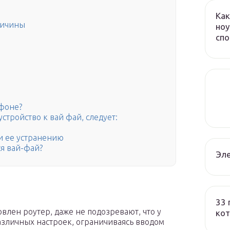
Как
ричины
ноу
сп
ефоне?
стройство к вай фай, следует:
и ее устранению
я вай-фай?
Эле
33 
влен роутер, даже не подозревают, что у
кот
азличных настроек, ограничиваясь вводом