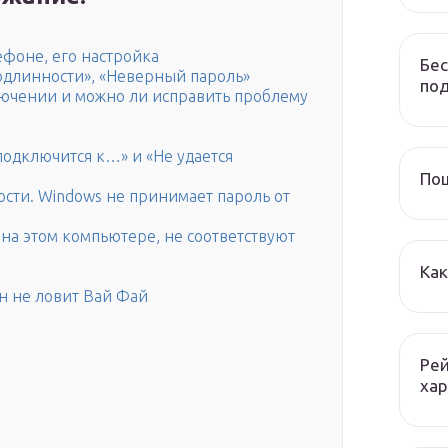
ефоне, его настройка
Бес
одлинности», «Неверный пароль»
по
лючении и можно ли исправить проблему
подключится к…» и «Не удается
Пош
сти. Windows не принимает пароль от
на этом компьютере, не соответствуют
Как
он не ловит Вай Фай
Рей
ха