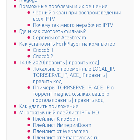
Megogo
Возможные проблемы и их решение
Чёрный экран при воспроизведении
всех IPTV
Почему так много нерабочих IPTV
Где и как смотреть фильмы?
Сервисы от AceStream
Как установить ForkPlayer на компьютер
Способ 1
Способ 2
14.06.2020[править | править код]
Локальные переменные LOCAL_IP,
TORRSERVE_IP, ACE_IPправить |
править код
Примеры TORRSERVE_IP, ACE_IP в
торрент magnet ссылках вашего
порталаправить | править код
Как удалить приложение
Многоязычный плейлист IPTV HD
Плейлист KinoBoom
Плейлист ИмперияBoom
Плейлист от Webarmen
Плейлист от Smarttvnews ru