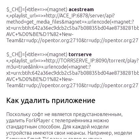
$_CH[]=[«title»=>»(magnet)
acestream
«,»playlist_url»=>»http://ACE_IP:6878/server/api?
method=get_media_files&magnet=».urlencode(«magnet:?
xt=urn:btih:642a36ec9dcb2c5ba7b08835bd04ae
AVC+%D0%BE%D1%82+New-
Team&tr=udp://opentor.org:2710&tr=udp://opentor.org:271
$_CH[]=[«title»=>»(magnet)
torrserve
«,»playlist_url»=>»http://TORRSERVE_IP:8090/torrent/play?
m3u=true&link=».urlencode(«magnet:?
xt=urn:btih:642a36ec9dcb2c5ba7b08835bd04ae
AVC+%D0%BE%D1%82+New-
Team&tr=udp://opentor.org:2710&tr=udp://opentor.org:271
Как удалить приложение
Поскольку софт не является предустановленным,
удалить ForkPlayer с телеприёмника можно
стандартным способом. Для каждой модели
устройства имеются свои нюансы. Например, модели