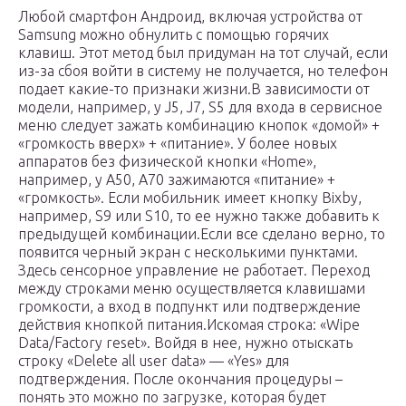
Любой смартфон Андроид, включая устройства от
Samsung можно обнулить с помощью горячих
клавиш. Этот метод был придуман на тот случай, если
из-за сбоя войти в систему не получается, но телефон
подает какие-то признаки жизни.В зависимости от
модели, например, у J5, J7, S5 для входа в сервисное
меню следует зажать комбинацию кнопок «домой» +
«громкость вверх» + «питание». У более новых
аппаратов без физической кнопки «Home»,
например, у A50, A70 зажимаются «питание» +
«громкость». Если мобильник имеет кнопку Bixby,
например, S9 или S10, то ее нужно также добавить к
предыдущей комбинации.Если все сделано верно, то
появится черный экран с несколькими пунктами.
Здесь сенсорное управление не работает. Переход
между строками меню осуществляется клавишами
громкости, а вход в подпункт или подтверждение
действия кнопкой питания.Искомая строка: «Wipe
Data/Factory reset». Войдя в нее, нужно отыскать
строку «Delete all user data» — «Yes» для
подтверждения. После окончания процедуры –
понять это можно по загрузке, которая будет