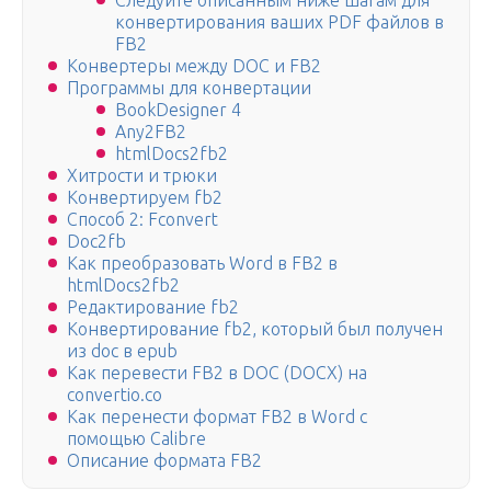
Следуйте описанным ниже шагам для
конвертирования ваших PDF файлов в
FB2
Конвертеры между DOC и FB2
Программы для конвертации
BookDesigner 4
Any2FB2
htmlDocs2fb2
Хитрости и трюки
Конвертируем fb2
Способ 2: Fconvert
Doc2fb
Как преобразовать Word в FB2 в
htmlDocs2fb2
Редактирование fb2
Конвертирование fb2, который был получен
из doc в epub
Как перевести FB2 в DOC (DOCX) на
convertio.co
Как перенести формат FB2 в Word с
помощью Calibre
Описание формата FB2