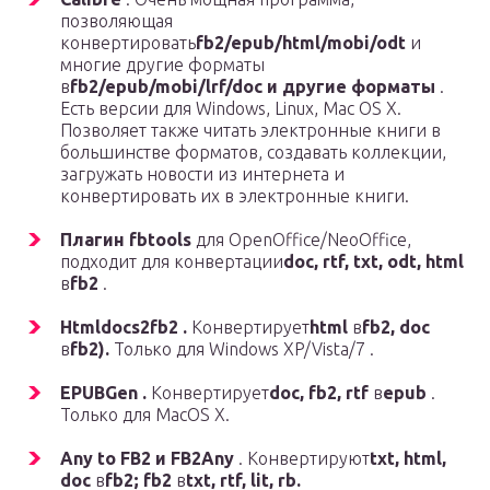
позволяющая
конвертировать
fb2/epub/html/mobi/odt
и
многие другие форматы
в
fb2/epub/mobi/lrf/doc и другие форматы
.
Есть версии для Windows, Linux, Mac OS X.
Позволяет также читать электронные книги в
большинстве форматов, создавать коллекции,
загружать новости из интернета и
конвертировать их в электронные книги.
Плагин fbtools
для OpenOffice/NeoOffice,
подходит для конвертации
doc, rtf, txt, odt, html
в
fb2
.
Htmldocs2fb2 .
Конвертирует
html
в
fb2, doc
в
fb2).
Только для Windows XP/Vista/7 .
EPUBGen .
Конвертирует
doc, fb2, rtf
в
epub
.
Только для MacOS X.
Any to FB2 и FB2Any
. Конвертируют
txt, html,
doc
в
fb2; fb2
в
txt, rtf, lit, rb.