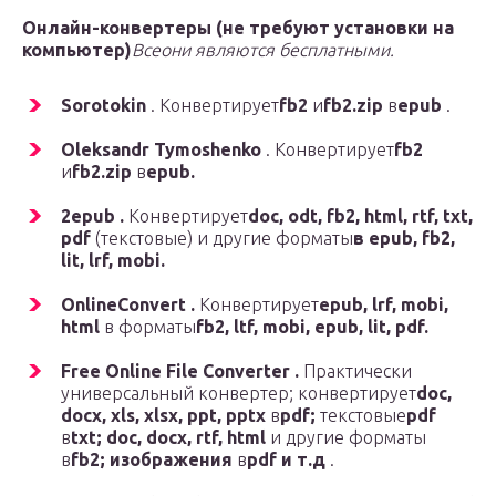
Онлайн
-конвертеры (не требуют установки на
компьютер)
Все
они являются бесплатными.
Sorotokin
. Конвертирует
fb2
и
fb2.zip
в
epub
.
Oleksandr Tymoshenko
. Конвертирует
fb2
и
fb2.zip
в
epub.
2epub .
Конвертирует
doc, odt, fb2, html, rtf, txt,
pdf
(текстовые) и другие форматы
в epub, fb2,
lit, lrf, mobi.
OnlineConvert .
Конвертирует
epub, lrf, mobi,
html
в форматы
fb2, ltf, mobi, epub, lit, pdf.
Free Online File Converter .
Практически
универсальный конвертер; конвертирует
doc,
docx, xls, xlsx, ppt, pptx
в
pdf;
текстовые
pdf
в
txt; doc, docx, rtf, html
и другие форматы
в
fb2; изображения
в
pdf и т.д
.