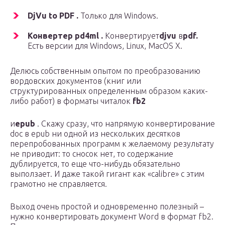
DjVu to PDF .
Только для Windows.
Конвертер pd4ml .
Конвертирует
djvu
в
pdf.
Есть версии для Windows, Linux, MacOS X.
Делюсь собственным опытом по преобразованию
вордовских документов (книг или
структурированных определенным образом каких-
либо работ) в форматы читалок
fb2
и
epub
. Скажу сразу, что напрямую конвертирование
doc в epub ни одной из нескольких десятков
перепробованных программ к желаемому результату
не приводит: то сносок нет, то содержание
дублируется, то еще что-нибудь обязательно
выползает. И даже такой гигант как «calibre» с этим
грамотно не справляется.
Выход очень простой и одновременно полезный –
нужно конвертировать документ Word в формат fb2.