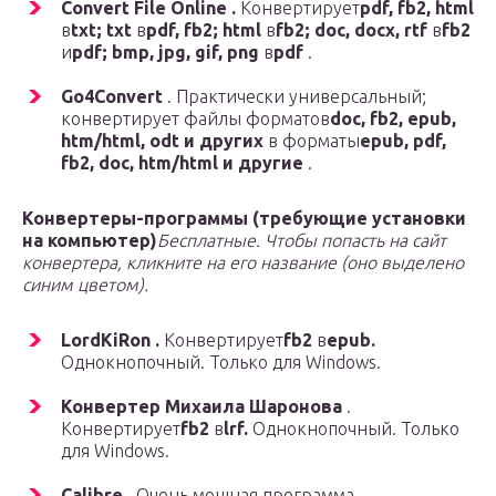
Convert File Online .
Конвертирует
pdf, fb2, html
в
txt; txt
в
pdf, fb2; html
в
fb2; doc, docx, rtf
в
fb2
и
pdf; bmp, jpg, gif, png
в
pdf
.
Go4Convert
. Практически универсальный;
конвертирует файлы форматов
doc, fb2, epub,
htm/html, odt и других
в форматы
epub, pdf,
fb2, doc, htm/html и другие
.
Конвертеры-программы (
требующие установки
на компьютер)
Бесплатные. Чтобы попасть на сайт
конвертера, кликните на его название (оно выделено
синим цветом).
LordKiRon .
Конвертирует
fb2
в
epub.
Однокнопочный. Только для Windows.
Конвертер Михаила Шаронова
.
Конвертирует
fb2
в
lrf.
Однокнопочный. Только
для Windows.
Calibre
. Очень мощная программа,