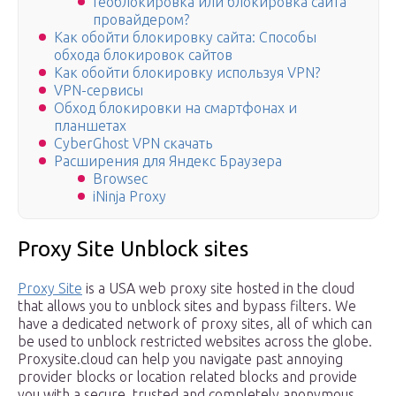
Геоблокировка или блокировка сайта
провайдером?
Как обойти блокировку сайта: Способы
обхода блокировок сайтов
Как обойти блокировку используя VPN?
VPN-сервисы
Обход блокировки на смартфонах и
планшетах
CyberGhost VPN скачать
Расширения для Яндекс Браузера
Browsec
iNinja Proxy
Proxy Site Unblock sites
Proxy Site
is a USA web proxy site hosted in the cloud
that allows you to unblock sites and bypass filters. We
have a dedicated network of proxy sites, all of which can
be used to unblock restricted websites across the globe.
Proxysite.cloud can help you navigate past annoying
provider blocks or location related blocks and provide
you with a secure, trusted and completely anonymous