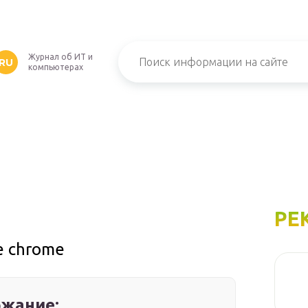
Журнал об ИТ и
RU
компьютерах
РЕ
e chrome
жание: