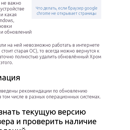
 не важно
Что делать, если браузер google
 устройстве
chrome не открывает страницы
 и какая
indows,
ановки
зки обновлений
или на ней невозможно работать в интернете
тоит старая ОС), то всегда можно вернутся к
статочно полностью удалить обновлённый Хром
этого.
мация
иведены рекомендации по обновлению
в том числе в разных операционных системах.
узнать текущую версию
зера и проверить наличие