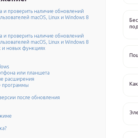
ра и проверить наличие обновлений
ьзователей macOS, Linux и Windows 8
Бес
по
ра и проверить наличие обновлений
ьзователей macOS, Linux и Windows 8
х и новых функциях
Пош
dows
артфона или планшета
ые расширения
Как
е программы
й версии после обновления
Эле
ежиме
ка?