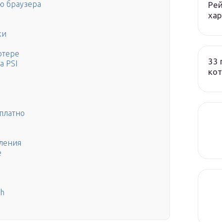
ю браузера
Рей
ха
ки
ютере
33 
a PSI
кот
сплатно
ления
e
sh