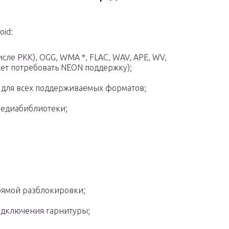
oid:
сле РКК), OGG, WMA *, FLAC, WAV, APE, WV,
ет потребовать NEON поддержку);
 для всех поддерживаемых форматов;
 медиабиблиотеки;
рямой разблокировки;
одключения гарнитуры;