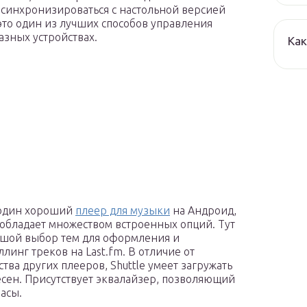
 синхронизироваться с настольной версией
о это один из лучших способов управления
зных устройствах.
Как
 один хороший
плеер для музыки
на Андроид,
обладает множеством встроенных опций. Тут
ьшой выбор тем для оформления и
линг треков на Last.fm. В отличие от
тва других плееров, Shuttle умеет загружать
есен. Присутствует эквалайзер, позволяющий
басы.