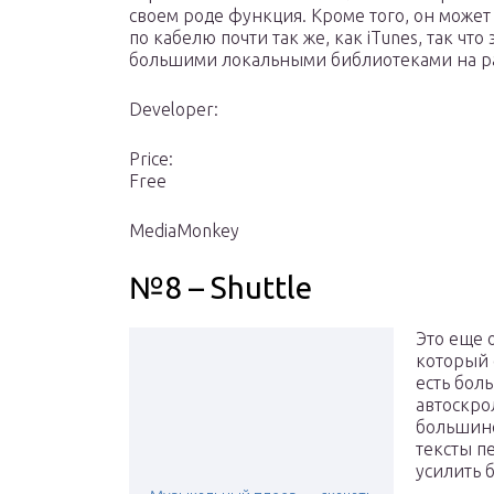
своем роде функция. Кроме того, он может
по кабелю почти так же, как iTunes, так чт
большими локальными библиотеками на ра
Developer:
Price:
Free
MediaMonkey
№8 – Shuttle
Это еще
который 
есть бол
автоскрол
большинс
тексты п
усилить 