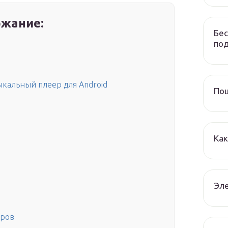
жание:
Бес
по
кальный плеер для Android
Пош
Как
Эле
еров