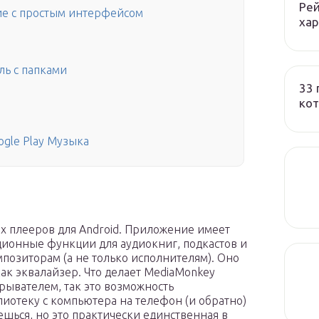
Рей
ие с простым интерфейсом
ха
ль с папками
33 
кот
ogle Play Музыка
х плееров для Android. Приложение имеет
ционные функции для аудиокниг, подкастов и
мпозиторам (а не только исполнителям). Оно
ак эквалайзер. Что делает MediaMonkey
ывателем, так это возможность
отеку с компьютера на телефон (и обратно)
ешься, но это практически единственная в