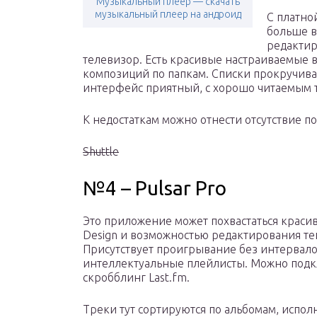
Музыкальный плеер — скачать
музыкальный плеер на андроид
С платно
больше в
редактир
телевизор. Есть красивые настраиваемые 
композиций по папкам. Списки прокручиваю
интерфейс приятный, с хорошо читаемым т
К недостаткам можно отнести отсутствие п
Shuttle
№4 – Pulsar Pro
Это приложение может похвастаться красив
Design и возможностью редактирования те
Присутствует проигрывание без интервало
интеллектуальные плейлисты. Можно под
скробблинг Last.fm.
Треки тут сортируются по альбомам, испол