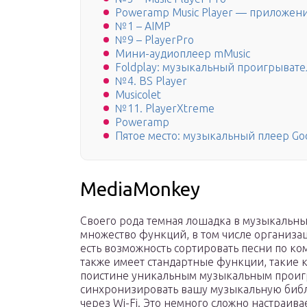
Poweramp Music Player — приложен
№1 – AIMP
№9 – PlayerPro
Мини-аудиоплеер mMusic
Foldplay: музыкальный проигрывате
№4. BS Player
Musicolet
№11. PlayerXtreme
Poweramp
Пятое место: музыкальный плеер Go
MediaMonkey
Своего рода темная лошадка в музыкальны
множество функций, в том числе организа
есть возможность сортировать песни по ко
также имеет стандартные функции, такие к
поистине уникальным музыкальным проигр
синхронизировать вашу музыкальную библи
через Wi-Fi. Это немного сложно настраива