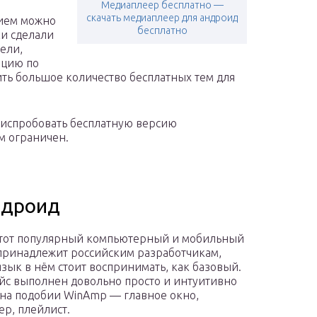
Медиаплеер бесплатно —
скачать медиаплеер для андроид
нием можно
бесплатно
ки сделали
ели,
ацию по
ить большое количество бесплатных тем для
е испробовать бесплатную версию
м ограничен.
ндроид
этот популярный компьютерный и мобильный
принадлежит российским разработчикам,
язык в нём стоит воспринимать, как базовый.
с выполнен довольно просто и интуитивно
 на подобии WinAmp — главное окно,
ер, плейлист.