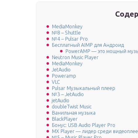
Содер
MediaMonkey
№8 – Shuttle
№4 – Pulsar Pro
Бесплатный AIMP для Андроид
PowerAMP — это мощный музы
Neutron Music Player
MediaMonkey
JetAudio
Poweramp
VLC
Pulsar Музыкальный плеер
№3 – JetAudio
jetAudio
doubleTwist Music
Ванильная музыка
BlackPlayer
Бонус: USB Audio Player Pro
MX Player — лидер среди видеопле
№5 – Music Player Pro