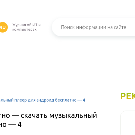
Журнал об ИТ и
RU
компьютерах
РЕ
альный плеер для андроид бесплатно — 4
тно — скачать музыкальный
но — 4